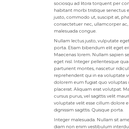
sociosqu ad litora torquent per c
habitant morbi tristique senectus 
justo, commodo ut, suscipit at, pha
consectetuer nec, ullamcorper ac, v
malesuada congue.
Nullam lectus justo, vulputate ege
porta. Etiam bibendum elit eget erat
Maecenas lorem. Nullam sapien se
eget nisl. Integer pellentesque qua
parturient montes, nascetur ridicu
reprehenderit qui in ea voluptate v
dolorem eum fugiat quo voluptas n
placerat. Aliquam erat volutpat. Ma
cursus purus, vel sagittis velit maur
voluptate velit esse cillum dolore eu
dignissim sagittis. Quisque porta.
Integer malesuada. Nullam sit ame
diam non enim vestibulum interdu