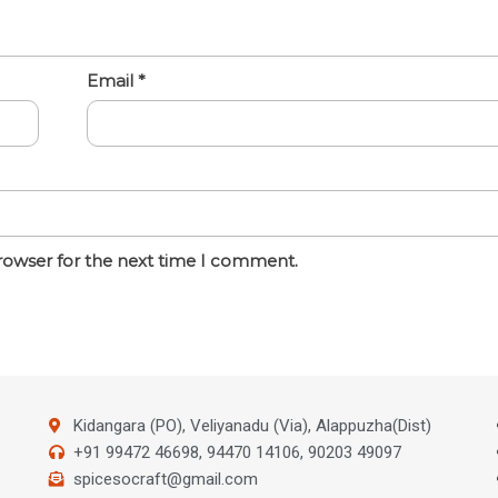
Email
*
rowser for the next time I comment.
Kidangara (PO), Veliyanadu (Via), Alappuzha(Dist)
+91 99472 46698, 94470 14106, 90203 49097
spicesocraft@gmail.com