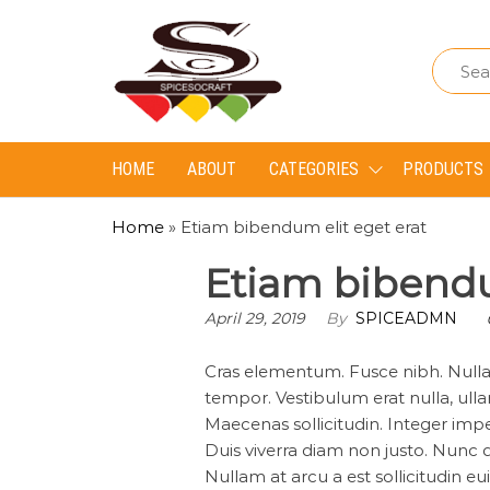
Spice
Spice
So
So
Craft
Craft
HOME
ABOUT
CATEGORIES
PRODUCTS
Home
»
Etiam bibendum elit eget erat
Etiam bibendu
April 29, 2019
By
SPICEADMN
Cras elementum. Fusce nibh. Nulla
tempor. Vestibulum erat nulla, ul
Maecenas sollicitudin. Integer imper
Duis viverra diam non justo. Nunc da
Nullam at arcu a est sollicitudin e