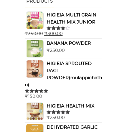
PRODUCTS
HIGIEIA MULTI GRAIN
HEALTH MIX JUNIOR
₹
350.00
₹
300.00
Rated
4.00
out
BANANA POWDER
of 5
₹
250.00
HIGIEIA SPROUTED
RAGI
POWDER(mulappichath
u)
₹
150.00
Rated
5.00
out of 5
HIGIEIA HEALTH MIX
₹
250.00
Rated
5.00
out of 5
DEHYDRATED GARLIC