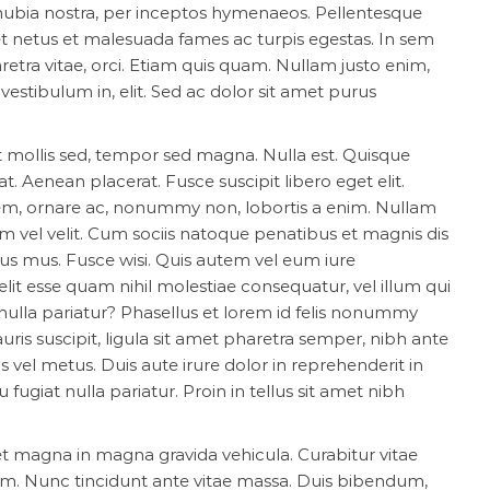
onubia nostra, per inceptos hymenaeos. Pellentesque
et netus et malesuada fames ac turpis egestas. In sem
retra vitae, orci. Etiam quis quam. Nullam justo enim,
estibulum in, elit. Sed ac dolor sit amet purus
t mollis sed, tempor sed magna. Nulla est. Quisque
. Aenean placerat. Fusce suscipit libero eget elit.
m, ornare ac, nonummy non, lobortis a enim. Nullam
m vel velit. Cum sociis natoque penatibus et magnis dis
lus mus. Fusce wisi. Quis autem vel eum iure
elit esse quam nihil molestiae consequatur, vel illum qui
ulla pariatur? Phasellus et lorem id felis nonummy
uris suscipit, ligula sit amet pharetra semper, nibh ante
is vel metus. Duis aute irure dolor in reprehenderit in
 fugiat nulla pariatur. Proin in tellus sit amet nibh
t magna in magna gravida vehicula. Curabitur vitae
m. Nunc tincidunt ante vitae massa. Duis bibendum,