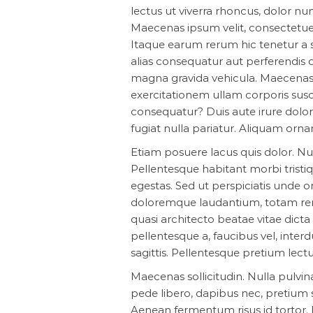
lectus ut viverra rhoncus, dolor nun
Maecenas ipsum velit, consectetuer 
Itaque earum rerum hic tenetur a s
alias consequatur aut perferendis 
magna gravida vehicula. Maecenas
exercitationem ullam corporis susc
consequatur? Duis aute irure dolor 
fugiat nulla pariatur. Aliquam ornar
Etiam posuere lacus quis dolor. N
Pellentesque habitant morbi tristi
egestas. Sed ut perspiciatis unde 
doloremque laudantium, totam rem a
quasi architecto beatae vitae dicta 
pellentesque a, faucibus vel, interd
sagittis. Pellentesque pretium lectu
Maecenas sollicitudin. Nulla pulvin
pede libero, dapibus nec, pretium 
Aenean fermentum risus id tortor.