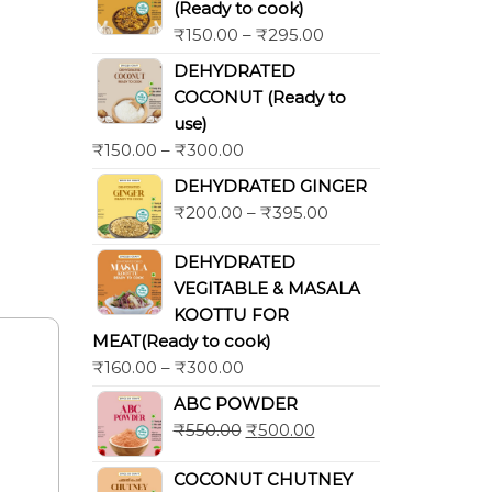
(Ready to cook)
₹
150.00
–
₹
295.00
DEHYDRATED
COCONUT (Ready to
use)
₹
150.00
–
₹
300.00
DEHYDRATED GINGER
₹
200.00
–
₹
395.00
DEHYDRATED
VEGITABLE & MASALA
KOOTTU FOR
MEAT(Ready to cook)
₹
160.00
–
₹
300.00
ABC POWDER
₹
550.00
₹
500.00
COCONUT CHUTNEY