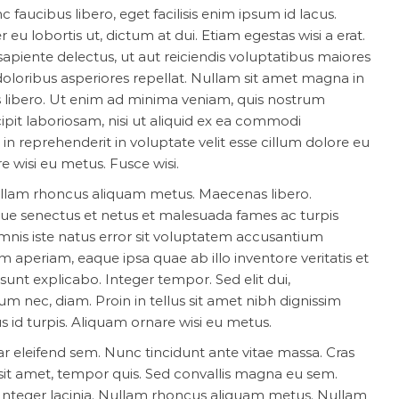
c faucibus libero, eget facilisis enim ipsum id lacus.
eu lobortis ut, dictum at dui. Etiam egestas wisi a erat.
apiente delectus, ut aut reiciendis voluptatibus maiores
doloribus asperiores repellat. Nullam sit amet magna in
 libero. Ut enim ad minima veniam, quis nostrum
ipit laboriosam, nisi ut aliquid ex ea commodi
in reprehenderit in voluptate velit esse cillum dolore eu
e wisi eu metus. Fusce wisi.
ullam rhoncus aliquam metus. Maecenas libero.
que senectus et netus et malesuada fames ac turpis
omnis iste natus error sit voluptatem accusantium
periam, eaque ipsa quae ab illo inventore veritatis et
sunt explicabo. Integer tempor. Sed elit dui,
um nec, diam. Proin in tellus sit amet nibh dignissim
s id turpis. Aliquam ornare wisi eu metus.
ar eleifend sem. Nunc tincidunt ante vitae massa. Cras
sit amet, tempor quis. Sed convallis magna eu sem.
 Integer lacinia. Nullam rhoncus aliquam metus. Nullam